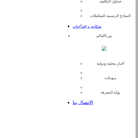
جداول التكليف
النماذج الرسمية للمعاملات
شكاوى و إقتراحات
من االعالم
أخبار محلية ودولية
منوعات
بوابة المعرفة
الإتصال بنا