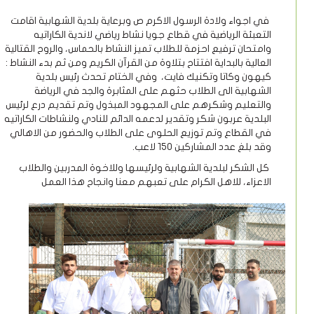
في اجواء ولادة الرسول الاكرم ص وبرعاية بلدية الشهابية اقامت
التعبئة الرياضية في قطاع جويا نشاط رياضي لاندية الكاراتيه
وامتحان ترفيع احزمة للطلاب تميز النشاط بالحماس، والروح القتالية
العالية بالبداية افتتاح بتلاوة من القرآن الكريم ومن ثم بدء النشاط :
كيهون وكاتا وتكنيك فايت، وفي الختام تحدث رئيس بلدية
الشهابية الى الطلاب حثهم على المثابرة والجد في الرياضة
والتعليم وشكرهم على المجهود المبذول وتم تقديم درع لرئيس
البلدية عربون شكر وتقدير لدعمه الدائم للنادي ولنشاطات الكاراتيه
في القطاع وتم توزيع الحلوى على الطلاب والحضور من الاهالي
وقد بلغ عدد المشاركين 150 لاعب.
كل الشكر لبلدية الشهابية ولرئيسها وللاخوة المدربين والطلاب
الاعزاء، للاهل الكرام على تعبهم معنا وانجاح هذا العمل