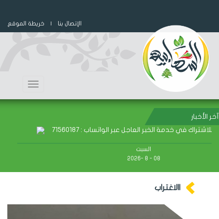
الإتصال بنا
| خريطة الموقع
Toggle
navigation
آخر الأخبار
شتراك في خدمة الخبر العاجل عبر الواتساب : 71560187
السبت
08 - 8 -2026
االاغتراب