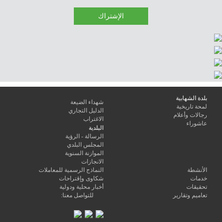
بلدة الشهابية
شهداء الضيعة
لمحة تاريخية
الدليل التجاري
رجالات وأعلام
الاغتراب
عاشوراء
البلدية
الرسالة - الرؤية
المجلس البلدي
الموازنة السنوية
الانجازات
الأنشطة
النماذج الرسمية للمعاملات
خدمات
شكاوى وإقتراحات
تحقيقات
أخبار محلية ودولية
تعاميم وتقارير
للتواصل معنا: