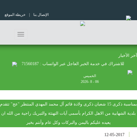
الإتصال بنا
| خريطة الموقع
Toggle
navigation
آخر الأخبار
للاشتراك في خدمة الخبر العاجل عبر الواتساب : 71560187
الخميس
06 - 8 -2026
بمناسبة ذكرى 15 شعبان ذكرى ولادة قائم آل محمد المهدي المنتظر "عج" تتقدم
بلدية الشهابية من الاهل الكرام بأسمى آيات التهنئة والتبريك راجية من الله ان
يعيده عليكم باليمن والبركات وكل عام وأنتم بخير
12-05-2017