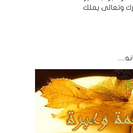
ارك وتعالى يملك
نه
.....