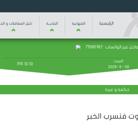
الرئيسية
الشهابية
البلديـــة
دليل المعاملات و الجب
اب : 71560187
السبت
10:10 PM
08 - 8 -2026
حكمة و عبرة
وت فتسرب الخبر