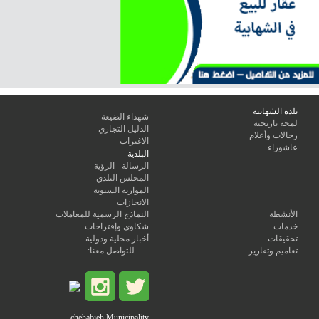
بلدة الشهابية
شهداء الضيعة
لمحة تاريخية
الدليل التجاري
رجالات وأعلام
الاغتراب
عاشوراء
البلدية
الرسالة - الرؤية
المجلس البلدي
الموازنة السنوية
الانجازات
الأنشطة
النماذج الرسمية للمعاملات
خدمات
شكاوى وإقتراحات
تحقيقات
أخبار محلية ودولية
تعاميم وتقارير
للتواصل معنا:
chehabieh Municipality