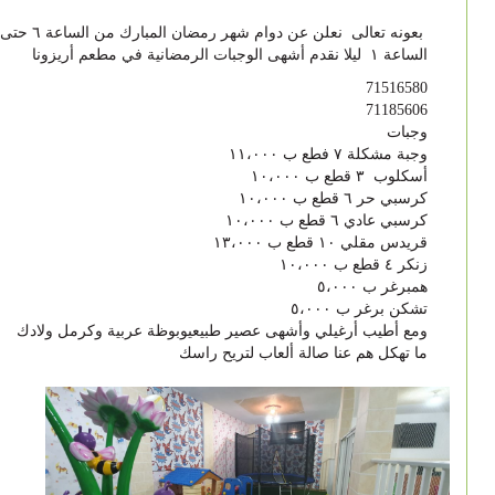
بعونه تعالى نعلن عن دوام شهر رمضان المبارك من الساعة ٦ حتى
الساعة ١ ليلا نقدم أشهى الوجبات الرمضانية في مطعم أريزونا
71516580
71185606
وجبات
وجبة مشكلة ٧ فطع ب ١١،٠٠٠
أسكلوب ٣ قطع ب ١٠،٠٠٠
كرسبي حر ٦ قطع ب ١٠،٠٠٠
كرسبي عادي ٦ قطع ب ١٠،٠٠٠
قريدس مقلي ١٠ قطع ب ١٣،٠٠٠
زنكر ٤ قطع ب ١٠،٠٠٠
همبرغر ب ٥،٠٠٠
تشكن برغر ب ٥،٠٠٠
ومع أطيب أرغيلي وأشهى عصير طبيعيوبوظة عربية وكرمل ولادك
ما تهكل هم عنا صالة ألعاب لتريح راسك