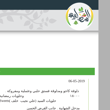
للاشتراك في خدمة الخبر العاجل عبر الواتساب : 71560187
آخر الأخبار
ح
06-05-2019
دلوقة كاجو ومدلوقة فستق حلبي و
حلويات السيد (علي نجيب خلف )Mr.Sweets
مدخل الشهابية . جانب القرض الحسن