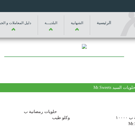
الرئيسية
الشهابية
البلديـــة
دليل المعاملات و الجبا
الجمعة
09:44 AM
07 - 8 -2026
لويات السيد Mr.Sweets
عثملية ومفروكة . حلويات رمضانية ب
١٨٠٠٠ وحلويات رمضانية ب ١٠٠٠٠ وكلو طيب