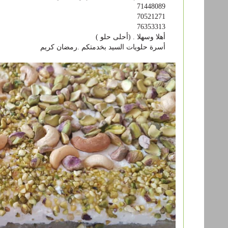
71448089
70521271
76353313
أهلا وسهلا . (أحلى حلو )
أسرة حلويات السيد بخدمتكم .رمضان كريم