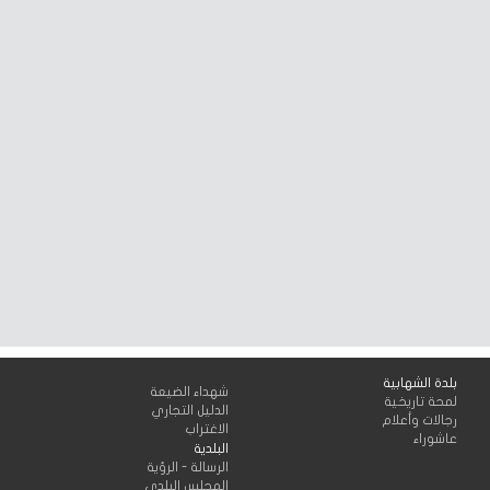
بلدة الشهابية
شهداء الضيعة
لمحة تاريخية
الدليل التجاري
رجالات وأعلام
الاغتراب
عاشوراء
البلدية
الرسالة - الرؤية
المجلس البلدي