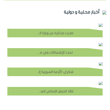
أخبار محلية و دولية
صدرت مذكرة عن وزارة الداخلية تقضي بتغيير نموذج إخراج القيد اعتباراً من 1 نيسان المقبل، وذلك لمنع أي عملية تزوير أو تلاعب، حصل موقعنا على صورة نموذج إخراج القيد الجديدة ادخل على الرابط.
‬⁩ تجدد الإشتباكات في محيط مخيم ⁧‫#برج_البراجنة‬⁩ والجيش اللبناني يرد على مصادر النيران لإسكاتها.
شكري: الأزمة السورية إلى تسوية سياسية وسوريا ستعود للجامعة العربية
قائد الجيش اللبناني للعسكريين: كونوا على استعداد لمواجهة ما تبيّت له إسرائيل