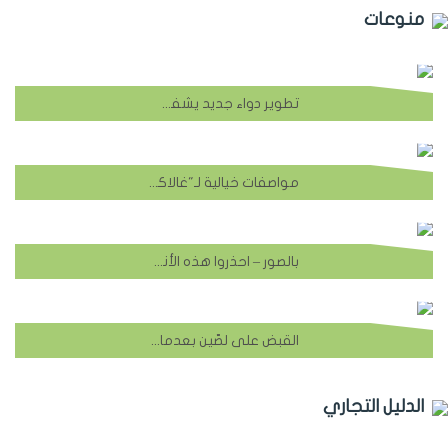
منوعات
تطوير دواء جديد يشفي نهائيا من مرض الإيدز
مواصفات خيالية لـ"غالاكسي إس 8"!
بالصور – احذروا هذه الأنواع من الاسماك في بحرنا!
القبض على لصّين بعدما فقدا الوعي في موقع السرقة بأميركا
الدليل التجاري