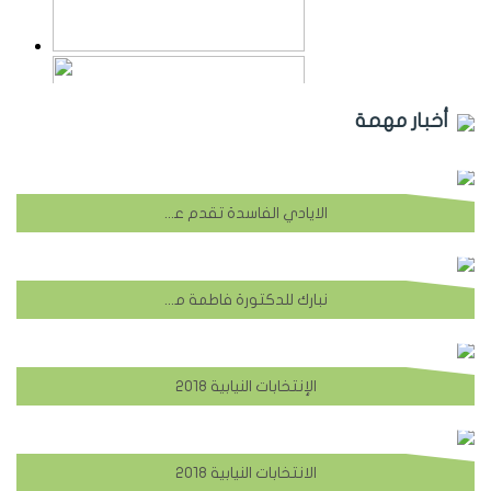
أخبار مهمة
الايادي الفاسدة تقدم على التخريب في محميات بلدية الشهابية والبئر الارتوازي
نبارك للدكتورة فاطمة مصطفى دقماق
الإنتخابات النيابية 2018
الانتخابات النيابية 2018