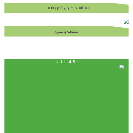
بمناسبة حلول شهر شعبان المعظم يتقدم موقع بلدية الشهابية منكم بخالص ايات التهنئة والتبريك مع الدعاء بقبول الاعمال وكل عام وانتم بخير
حكمة و عبرة
اعلانات البلدية