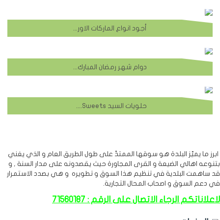
أجود انواع الماركات الاوروبية
دوام شهر رمضان المبارك في مطعم أريزونا
حلويات السيد Mr.Sweets
ابرز ما يميّز البلدة هو سوقها الممتدّ على طول الطريق العام و الذي يغني
بتنوعه اهالي الضيعة و القرى المجاورة حيث يقصدونه على مدار السنة , و
قد ساهمت البلدية في تنظيم هذا السوق و تطويره و هي بصدد الاستمرار
في دعم السوق و اصحاب المحال التجارية.
لاعلاناتكم الرجاء الاتصال على الرقم : 71560187