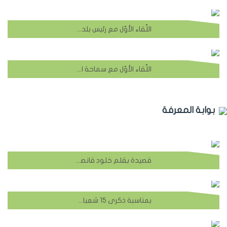
اللّقاء الأوّل مع رئيس بلدية الشهابية السابق الحاج أديب سلمان
اللّقاء الأوّل مع سماحة العلّامة الشيخ علي العسيلي
بوابة المعرفة
قصيدة بقلم خلود قانصو بمناسبة ولادة الامام المهدي
بمناسبة ذكرى 15 شعبان ذكرى ولادة قائم آل محمد المهدي المنتظر "عج" تتقدم بلدية الشهابية من الاهل الكرام بأسمى آيات التهنئة والتبريك راجية من الله ان يعيده عليكم باليمن والبركات وكل عام وأنتم بخير